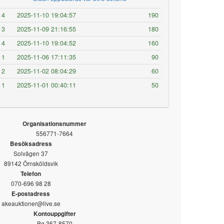
4
2025-11-10 19:04:57
190
3
2025-11-09 21:16:55
180
4
2025-11-10 19:04:52
160
1
2025-11-06 17:11:35
90
2
2025-11-02 08:04:29
60
1
2025-11-01 00:40:11
50
Organisationsnummer
556771-7664
Besöksadress
Solvägen 37
89142 Örnsköldsvik
Telefon
070-696 98 28
E-postadress
akeauktioner@live.se
Kontouppgifter
Bg 367-8570