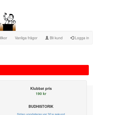
illkor
Vanliga frågor
Bli kund
Logga in
Klubbat pris
190 kr
BUDHISTORIK
Sidan uppdateras var 30:e sekund