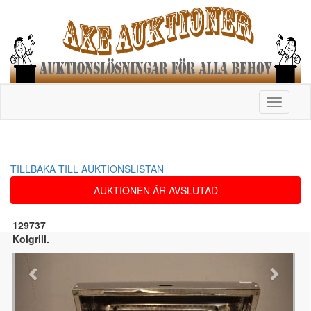
Toggle
navigati
TILLBAKA TILL AUKTIONSLISTAN
AUKTIONEN ÄR AVSLUTAD
129737
Kolgrill.
Previous
Next