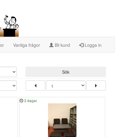
kor
Vanliga frågor
Bli kund
Logga in
Sök
3 dagar