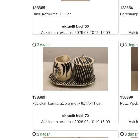
138885
138886
Hink. Kockums 10 Liter.
Bordslamp
Aktuellt bud: 50
Auktionen avslutas: 2026-08-10 19:12:00
Aukti
3 dagar
3 dagar
138889
138890
Fat, skål, kanna. Zebra motiv 9x17x11 cm.
Potta Koc
Aktuellt bud: 70
Auktionen avslutas: 2026-08-10 19:16:00
Aukti
3 dagar
3 dagar