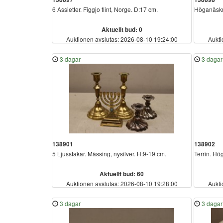
6 Assietter. Figgjo flint, Norge. D:17 cm.
Höganäskr
Aktuellt bud: 0
Auktionen avslutas: 2026-08-10 19:24:00
Aukti
3 dagar
3 dagar
138901
138902
5 Ljusstakar. Mässing, nysilver. H:9-19 cm.
Terrin. Hö
Aktuellt bud: 60
Auktionen avslutas: 2026-08-10 19:28:00
Aukti
3 dagar
3 dagar