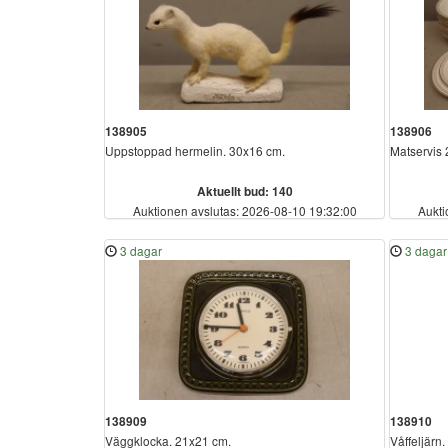
138905
138906
Uppstoppad hermelin. 30x16 cm.
Matservis 2
Aktuellt bud: 140
Auktionen avslutas: 2026-08-10 19:32:00
Aukti
3 dagar
3 dagar
138909
138910
Väggklocka. 21x21 cm.
Våffeljärn.