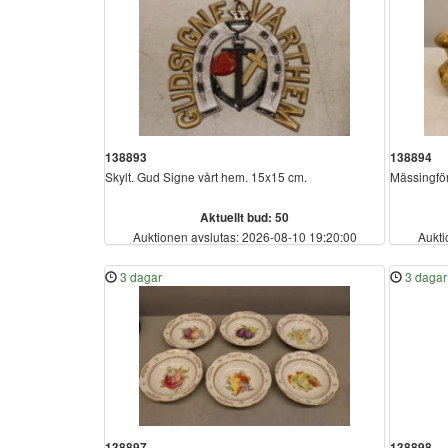
138893
138894
Skylt. Gud Signe vårt hem. 15x15 cm.
Mässingför
Aktuellt bud: 50
Auktionen avslutas: 2026-08-10 19:20:00
Aukti
3 dagar
3 dagar
138897
138898